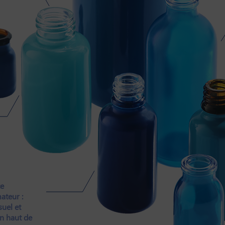
ce
teur :
suel et
n haut de