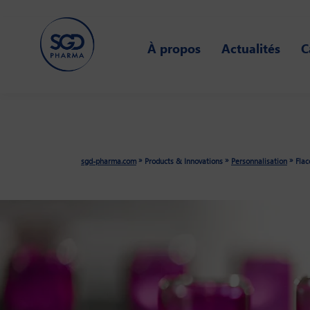
Skip
to
À propos
Actualités
C
main
content
»
»
»
sgd-pharma.com
Products & Innovations
Personnalisation
Flac