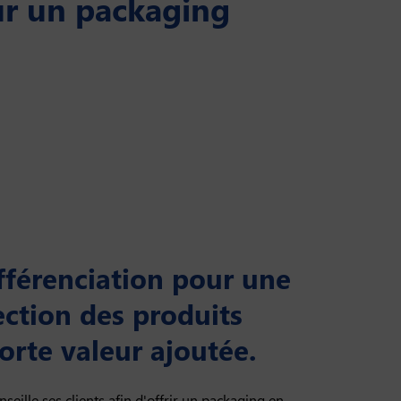
ur un packaging
ifférenciation pour une
ection des produits
forte valeur ajoutée.
lle ses clients afin d'offrir un packaging en