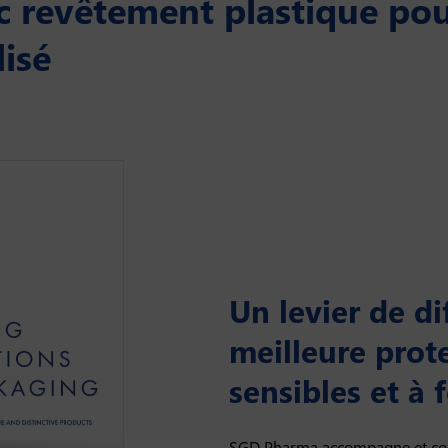
ec revêtement plastique po
lisé
Un levier de d
meilleure prot
sensibles et à 
SGD Pharma accompagne et consei