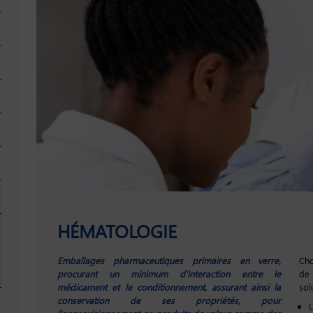
HÉMATOLOGIE
Emballages pharmaceutiques primaires en verre,
Cho
procurant un minimum d’interaction entre le
de
médicament et le conditionnement, assurant ainsi la
sol
conservation de ses propriétés, pour
U