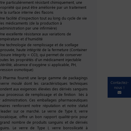
être particulièrement résistant chimiquement, une
propriété qui peut être améliorée par un traitement
e la surface interne des flacons
ne facilité d’inspection tout au long du cycle de vie
des médicaments (de la production à
'administration par une infirmière)
ne excellente résistance aux variations de
température et d’humidité
Une technologie de remplissage et de scellage
éprouvée, haute intégrité de la fermeture (Container
losure Integrity = CCI), qui permet de conserver
toutes les propriétés d’un médicament injectable
stérilité, absence d’oxygène si applicable, PH,
pression osmotique)
D Pharma fournit une large gamme de packagings
Contactez-
verre moulé dont les caractéristiques techniques
nous !
ondent aux exigences élevées des dérivés sanguins
aux processus de remplissage et de finition liés à
r administration. Ces emballages pharmaceutiques
maires renforcent notre réputation et notre statut
leader sur ce marché. Le verre de Type II, verre
ocalcique, offre un bon rapport qualité-prix pour
grand nombre de produits sanguins et de dérivés
guins. Le verre de Type I, verre borosilicaté à