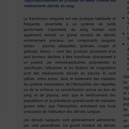
l’approvisionnement en produits de valeur comme des
médicaments dérivés du sang.
d
U
La transfusion sanguine est une pratique habituelle et
fréquente, essentielle à un système de santé
l
performant. Cependant, du sang humain sont
U
également extraits un grand nombre de dérivés
extrêmement précieux. Les composants sanguins
labiles - plasma, plaquettes, globules rouges et
globules blancs – sont des produits provenant d’un
C
seul donneur destinés à être transfusés directement à
un patient. Les immunoglobulines polyvalentes et
(
spécifiques, l’albumine et les facteurs de coagulation
sont des médicaments dérivés du plasma. Ils sont
SG
utilisés, entre autres, dans le traitement des maladies
en 
du système immunitaire, de l’hémophilie, des hépatites
rép
ou de la cirrhose. La sensibilisation accrue au don de
et 
sang et de plasma, ainsi que le vieillissement des
leu
populations et la prévalence grandissante de maladies
pri
graves telles que l'hémophilie, entraînent une forte
de 
croissance de l’utilisation des dérivés sanguin.
sod
Les dérivés sanguins sont généralement administrés
un 
par voie parentérale. Un grand nombre de dérivés
san