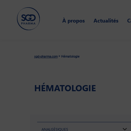
Skip
to
À propos
Actualités
C
main
content
»
sgd-pharma.com
Hématologie
HÉMATOLOGIE
ANALGÉSIQUES