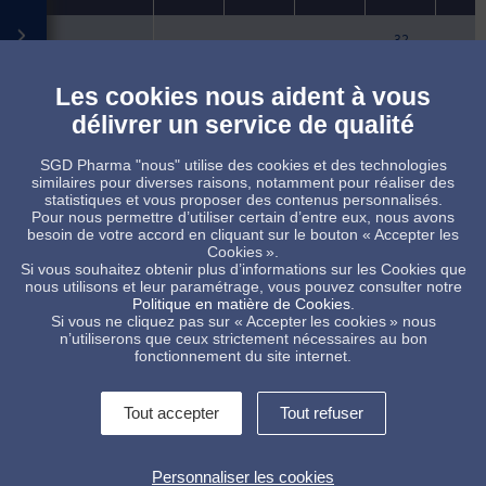
32
34570
250
310
145
136
mm
Les cookies nous aident à vous
32
34571
500
588
245
177
mm
délivrer un service de qualité
32
SGD Pharma "nous" utilise des cookies et des technologies
34645
300
347
175
142
mm
similaires pour diverses raisons, notamment pour réaliser des
statistiques et vous proposer des contenus personnalisés.
Pour nous permettre d’utiliser certain d’entre eux, nous avons
besoin de votre accord en cliquant sur le bouton « Accepter les
Produit sur commande, sous réserve de quantité minimum
Cookies ».
Produit standard, sous réserve des disponibilités de stock
Si vous souhaitez obtenir plus d’informations sur les Cookies que
nous utilisons et leur paramétrage, vous pouvez consulter notre
Politique en matière de Cookies
.
Si vous ne cliquez pas sur « Accepter les cookies » nous
n’utiliserons que ceux strictement nécessaires au bon
fonctionnement du site internet.
Tout accepter
Tout refuser
Contactez-nous !
Informations légales
Personnaliser les cookies
Conditions Générales de Vente