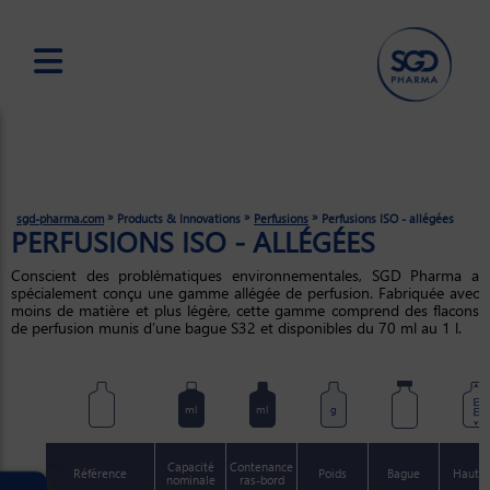
Skip
to
main
content
»
»
»
sgd-pharma.com
Products & Innovations
Perfusions
Perfusions ISO - allégées
PERFUSIONS ISO - ALLÉGÉES
Conscient des problématiques environnementales, SGD Pharma a
spécialement conçu une gamme allégée de perfusion. Fabriquée avec
moins de matière et plus légère, cette gamme comprend des flacons
de perfusion munis d’une bague S32 et disponibles du 70 ml au 1 l.
mm
ml
ml
g
Capacité
Contenance
Référence
Poids
Bague
Haute
nominale
ras-bord