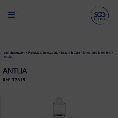
Skip
to
main
content
»
»
»
»
sgd-pharma.com
Products & Innovations
Beauty & Care
Miniatures & roll-ons
Antlia
ANTLIA
Réf. 77815