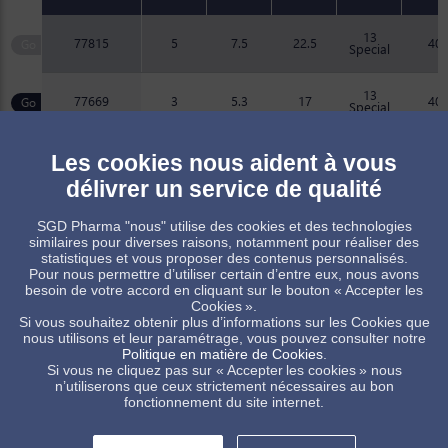
13
77815
5
7.5
22.5
40
Special
13
77669
3
5.3
17
40
Special
Les cookies nous aident à vous
Produit sur commande, sous réserve de quantité minimum
délivrer un service de qualité
Produit standard, sous réserve des disponibilités de stock
SGD Pharma "nous" utilise des cookies et des technologies
similaires pour diverses raisons, notamment pour réaliser des
statistiques et vous proposer des contenus personnalisés.
Pour nous permettre d’utiliser certain d’entre eux, nous avons
besoin de votre accord en cliquant sur le bouton « Accepter les
Cookies ».
Si vous souhaitez obtenir plus d’informations sur les Cookies que
Certaines de nos références sont disponibles pour les marchés
nous utilisons et leur paramétrage, vous pouvez consulter notre
Européens et Américains. Pour tout besoin spécifique merci de
Politique en matière de Cookies
.
contacter votre représentant commercial.
Si vous ne cliquez pas sur « Accepter les cookies » nous
n’utiliserons que ceux strictement nécessaires au bon
fonctionnement du site internet.