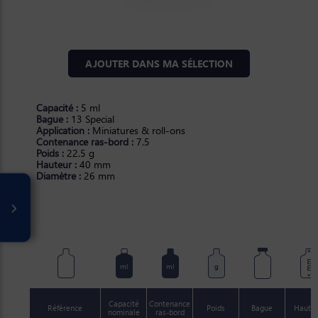
AJOUTER DANS MA SÉLECTION
Capacité :
5 ml
Bague :
13 Special
Application :
Miniatures & roll-ons
Contenance ras-bord :
7.5
Poids :
22.5 g
Hauteur :
40 mm
Diamètre :
26 mm
mm
ml
ml
g
Capacité
Contenance
Référence
Poids
Bague
Haute
nominale
ras-bord