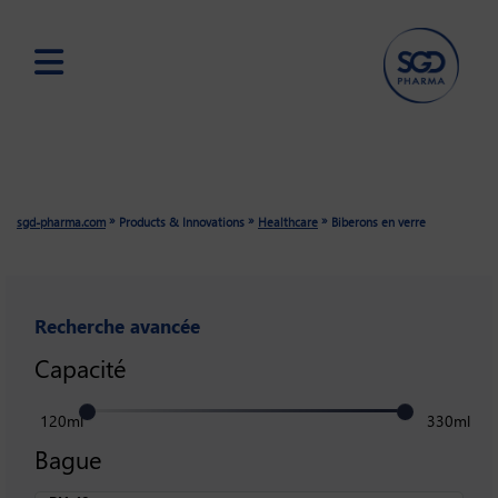
Skip
to
main
content
»
»
»
sgd-pharma.com
Products & Innovations
Healthcare
Biberons en verre
Recherche avancée
Capacité
120ml
330ml
Bague