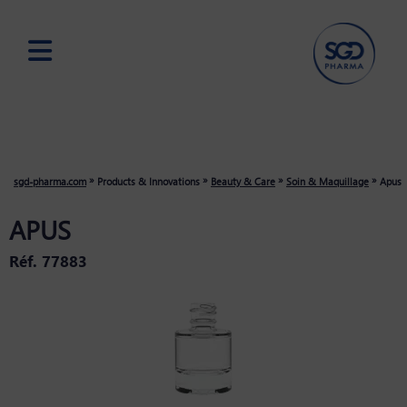
Skip
to
main
content
»
»
»
»
sgd-pharma.com
Products & Innovations
Beauty & Care
Soin & Maquillage
Apus
APUS
Réf. 77883