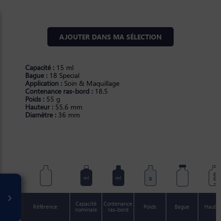
AJOUTER DANS MA SÉLECTION
Capacité :
15 ml
Bague :
18 Special
Application :
Soin & Maquillage
Contenance ras-bord :
18.5
Poids :
55 g
Hauteur :
55.6 mm
Diamètre :
36 mm
mm
ml
ml
g
Capacité
Contenance
Référence
Poids
Bague
Haute
nominale
ras-bord