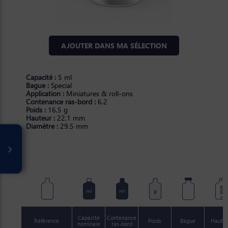
AJOUTER DANS MA SÉLECTION
Capacité :
5 ml
Bague :
Special
Application :
Miniatures & roll-ons
Contenance ras-bord :
6.2
Poids :
16.5 g
Hauteur :
22.1 mm
Diamètre :
29.5 mm
mm
ml
ml
g
Capacité
Contenance
Référence
Poids
Bague
Haute
nominale
ras-bord