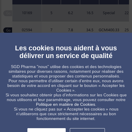
10169
5
6.2
16.5
Special
22.1
02594
7
7.8
34.5
GCMI400.33
25.8
Les cookies nous aident à vous
Produit sur commande, sous réserve de quantité minimum
délivrer un service de qualité
Produit standard, sous réserve des disponibilités de stock
SGD Pharma "nous" utilise des cookies et des technologies
similaires pour diverses raisons, notamment pour réaliser des
statistiques et vous proposer des contenus personnalisés.
Pour nous permettre d’utiliser certain d’entre eux, nous avons
besoin de votre accord en cliquant sur le bouton « Accepter les
Cookies ».
Si vous souhaitez obtenir plus d’informations sur les Cookies que
Certaines de nos références sont disponibles pour les marchés
nous utilisons et leur paramétrage, vous pouvez consulter notre
Européens et Américains. Pour tout besoin spécifique merci de
Politique en matière de Cookies
.
contacter votre représentant commercial.
Si vous ne cliquez pas sur « Accepter les cookies » nous
n’utiliserons que ceux strictement nécessaires au bon
fonctionnement du site internet.