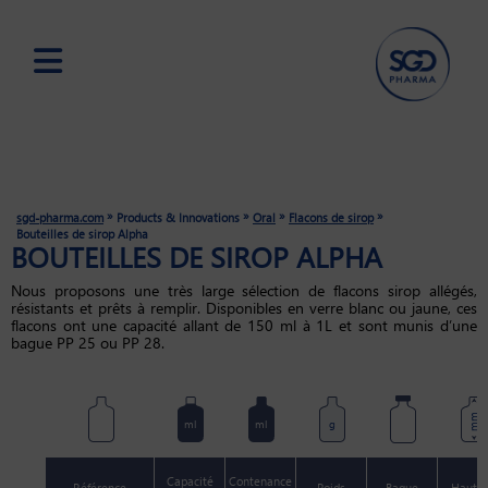
Skip
to
main
content
»
»
»
»
sgd-pharma.com
Products & Innovations
Oral
Flacons de sirop
Bouteilles de sirop Alpha
BOUTEILLES DE SIROP ALPHA
Nous proposons une très large sélection de flacons sirop allégés,
résistants et prêts à remplir. Disponibles en verre blanc ou jaune, ces
flacons ont une capacité allant de 150 ml à 1L et sont munis d’une
bague PP 25 ou PP 28.
mm
ml
ml
g
Capacité
Contenance
Référence
Poids
Bague
Haute