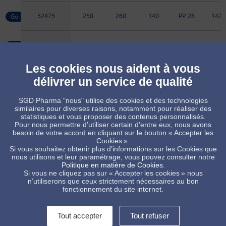
52475
250
260
140
PP 28
142.
52515
1000
1020
470
PP 28
217
Les cookies nous aident à vous
52517
500
512
240
PP 28
176.
délivrer un service de qualité
SGD Pharma "nous" utilise des cookies et des technologies
89061
225
225
124
PP 28
135.
similaires pour diverses raisons, notamment pour réaliser des
statistiques et vous proposer des contenus personnalisés.
Pour nous permettre d’utiliser certain d’entre eux, nous avons
besoin de votre accord en cliquant sur le bouton « Accepter les
Produit sur commande, sous réserve de quantité minimum
Cookies ».
Produit standard, sous réserve des disponibilités de stock
Si vous souhaitez obtenir plus d’informations sur les Cookies que
nous utilisons et leur paramétrage, vous pouvez consulter notre
Politique en matière de Cookies
.
Si vous ne cliquez pas sur « Accepter les cookies » nous
n’utiliserons que ceux strictement nécessaires au bon
fonctionnement du site internet.
Tout accepter
Tout refuser