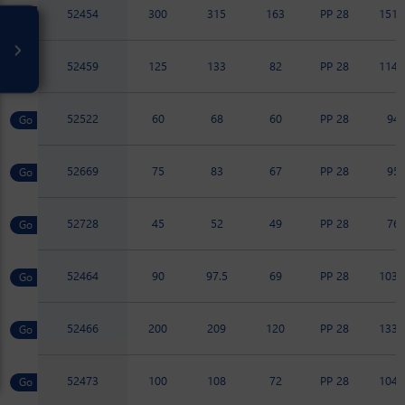
52454
300
315
163
PP 28
151.
52459
125
133
82
PP 28
114.
52522
60
68
60
PP 28
94
52669
75
83
67
PP 28
95
52728
45
52
49
PP 28
76
52464
90
97.5
69
PP 28
103.
52466
200
209
120
PP 28
133.
52473
100
108
72
PP 28
104.