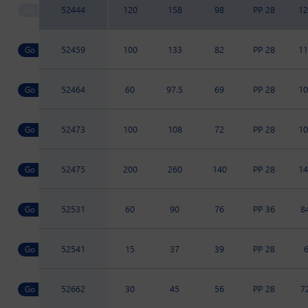
52444
120
158
98
PP 28
12
52459
100
133
82
PP 28
11
52464
60
97.5
69
PP 28
10
52473
100
108
72
PP 28
10
52475
200
260
140
PP 28
14
52531
60
90
76
PP 36
8
52541
15
37
39
PP 28
52662
30
45
56
PP 28
7