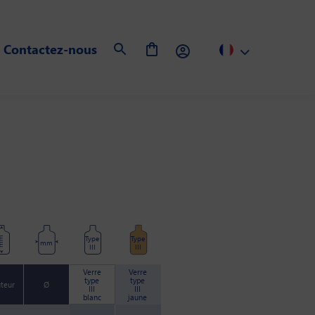
Contactez-nous
Type
Type
m
mm
III
III
Verre
Verre
type
type
teur
Ø
III
III
blanc
jaune