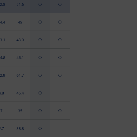
2.8
51.6
4.4
49
3.1
43.9
4.8
46.1
2.9
61.7
4.8
46.4
67
35
2.7
38.8