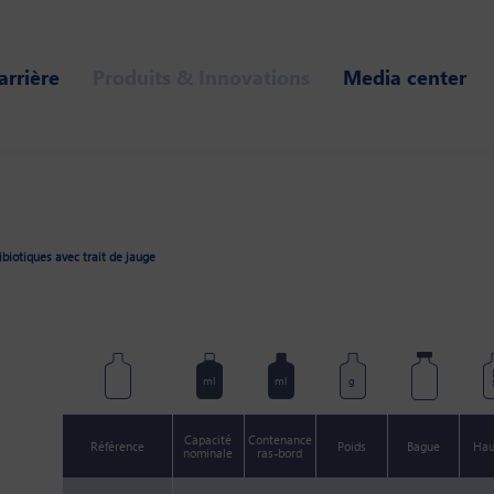
arrière
Produits & Innovations
Media center
ibiotiques avec trait de jauge
m
ml
ml
g
Capacité
Contenance
Référence
Poids
Bague
Hau
nominale
ras-bord