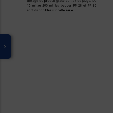
dosage du produit grâce au trait de jauge. Du
15 ml au 200 ml, les bagues PP 28 et PP 36
sont disponibles sur cette série.