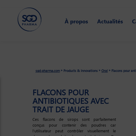
Skip
À propos
Actualités
C
to
main
content
»
»
»
sgd-pharma.com
Products & Innovations
Oral
Flacons pour ant
FLACONS POUR
ANTIBIOTIQUES AVEC
TRAIT DE JAUGE
Ces flacons de sirops sont parfaitement
conçus pour contenir des poudres car
l’utilisateur peut contrôler visuellement le