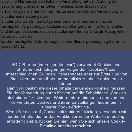
Blut- und Plasmaspenden haben in Verbindung mit der Alterung der
Bevölkerung und einer erhöhten Prävalenz lebensbedrohlicher
Erkrankungen, wie der Hämophilie, zu einer verstärkten Verwendung von
Blutplasmaderivaten geführt.
Blutderivate werden weitestgehend parenteral verabreicht. Zu den
wichtigsten Verpackungsprodukten aus Glas gehören Injektionsflaschen
und Infusionsflaschen, da viele Blutplasma-Medikamente als Flüssigkeiten
verabreicht werden.
Zu den wichtigsten Anforderungen an die Glasverpackungen gehören für
diesen Markt:
chemische Stabilität: Glas ist von Natur aus inert – diese Eigenschaft wird
durch Barrierebehandlungen noch verstärkt.
Transparenz zur Vereinfachung von Kontrollen während des gesamten
SGD Pharma (im Folgenden „wir“) verwendet Cookies und
Lebenszyklus des Medikaments (von der Herstellung bis zur Verabreichung
ähnliche Technologien (im Folgenden „Cookies“) aus
durch das Pflegepersonal)
unterschiedlichen Gründen, insbesondere aber zur Erstellung von
hervorragende Widerstandsfähigkeit bei Temperaturschwankungen
Statistiken und um Ihnen personalisierte Inhalte anbieten zu
ausgereifte Einfüll- und Verschlusstechnologie, hohe Integrität des
können.
Behälterverschlusses (CCI)
Damit wir bestimmte dieser Inhalte verwenden können, müssen
SGD Pharma bietet ein breites Sortiment an geeigneten Glasflaschen an. All
Sie der Verwendung durch Klicken auf die Schaltfläche „Cookies
diese Produkte wurden speziell für die hohen Anforderungen von
akzeptieren“ zustimmen. Weitere Informationen zu den von uns
Blutderivatprodukten und die mit ihrer Lieferung verbundenen Abfüll- und
verwendeten Cookies und ihren Einstellungen finden Sie in
Veredelungsprozesse entwickelt. Diese Produkte begründen unseren
unserer Cookie-Richtlinie.
hervorragenden Ruf und unseren Status als bevorzugter Lieferant der
Wenn Sie nicht auf „Cookies akzeptieren“ klicken, verwenden wir
Branchenführer. Dabei stehen dem Kunden bei SGD Pharma alle Glasarten,
nur die Inhalte, die für das Funktionieren der Website unbedingt
zur Verfügung, die üblicherweise in der Pharmaindustrie eingesetz werden:
erforderlich sind. Klicken Sie hier, wenn Sie sich unsere
Cookie-
Richtlinie ansehen möchten
.
Typ I Glas (Borosilikatglas), Typ II Glas (Kalk Natron Glas mit
schwefelbehandelten Innenflächen und Typ II Glas (normales Kalk Natron