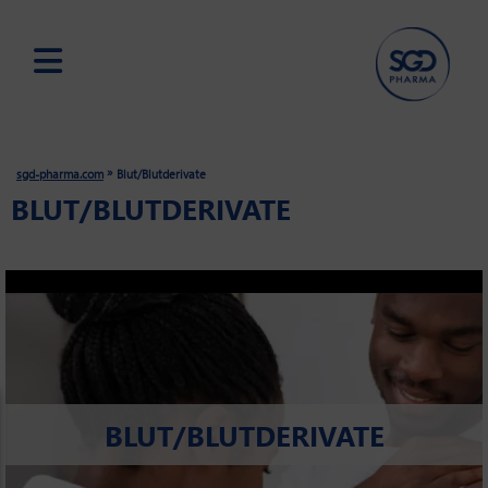
Skip
to
main
»
sgd-pharma.com
Blut/Blutderivate
content
BLUT/BLUTDERIVATE
BLUT/BLUTDERIVATE