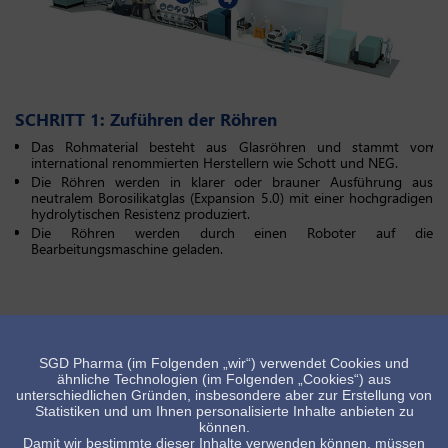
SCHRITT 1: Zuführen der Röhren
S
Das Rohmaterial besteht aus Glasröhren und stammt von
international renommierten Herstellern wie Schott und NEG.
Die Röhren werden in klarer oder brauner Ausführung aus
neutralem Borosilikatglas (Expansion 5.0) mit einer hochgradigen
hydrolytischen Resistenz produziert.
Die Röhren werden durch einen Roboter auf die
Bearbeitungsmaschine geladen.
SGD Pharma (im Folgenden „wir“) verwendet Cookies und
ähnliche Technologien (im Folgenden „Cookies“) aus
unterschiedlichen Gründen, insbesondere aber zur Erstellung von
STANDORTE
Statistiken und um Ihnen personalisierte Inhalte anbieten zu
können.
Nutzen Sie das Wissen und die
Damit wir bestimmte dieser Inhalte verwenden können, müssen