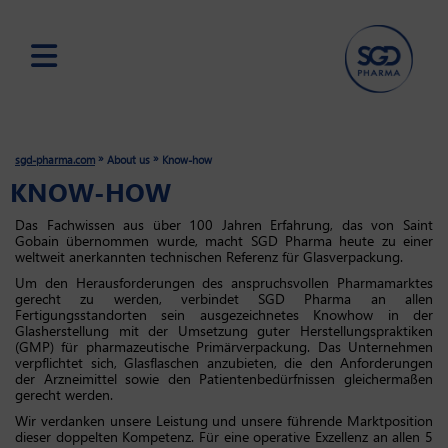
Skip
to
main
»
»
sgd-pharma.com
About us
Know-how
content
KNOW-HOW
Das Fachwissen aus über 100 Jahren Erfahrung, das von Saint
Gobain übernommen wurde, macht SGD Pharma heute zu einer
weltweit anerkannten technischen Referenz für Glasverpackung.
Um den Herausforderungen des anspruchsvollen Pharmamarktes
gerecht zu werden, verbindet SGD Pharma an allen
Fertigungsstandorten sein ausgezeichnetes Knowhow in der
Glasherstellung mit der Umsetzung guter Herstellungspraktiken
(GMP) für pharmazeutische Primärverpackung. Das Unternehmen
verpflichtet sich, Glasflaschen anzubieten, die den Anforderungen
der Arzneimittel sowie den Patientenbedürfnissen gleichermaßen
gerecht werden.
Wir verdanken unsere Leistung und unsere führende Marktposition
dieser doppelten Kompetenz. Für eine operative Exzellenz an allen 5