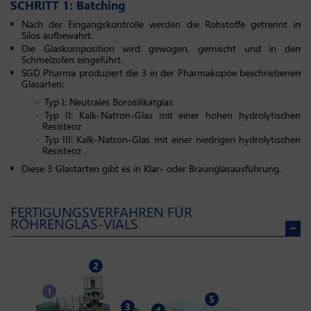
SCHRITT 1: Batching
S
Nach der Eingangskontrolle werden die Rohstoffe getrennt in
Silos aufbewahrt.
Die Glaskomposition wird gewogen, gemischt und in den
Schmelzofen eingeführt.
SGD Pharma produziert die 3 in der Pharmakopöe beschriebenen
Glasarten:
Typ I: Neutrales Borosilikatglas
Typ II: Kalk-Natron-Glas mit einer hohen hydrolytischen
Resistenz
Typ III: Kalk-Natron-Glas mit einer niedrigen hydrolytischen
Resistenz
Diese 3 Glastarten gibt es in Klar- oder Braunglasausführung.
FERTIGUNGSVERFAHREN FÜR
RÖHRENGLAS-VIALS
2
1
5
3
4