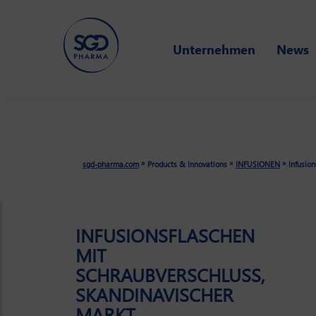
Skip
Unternehmen
News
to
main
content
»
»
»
sgd-pharma.com
Products & Innovations
INFUSIONEN
Infusio
INFUSIONSFLASCHEN
MIT
SCHRAUBVERSCHLUSS,
SKANDINAVISCHER
MARKT