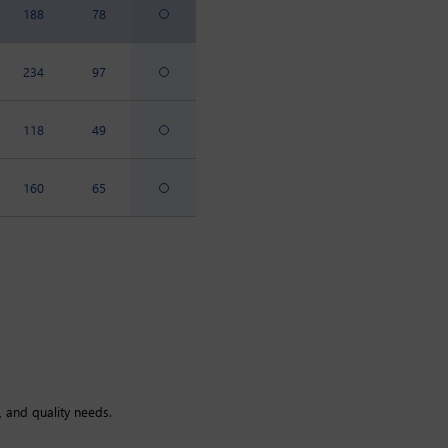
188
78
234
97
118
49
160
65
, and quality needs.