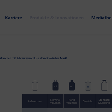
Karriere
Produkte & Innovationen
Mediathe
nsflaschen mit Schraubverschluss, skandinavischer Markt
ml
ml
g
Nominal
Rand
Standard
Referenzen
Gewicht
volumen
volumen
Mündung