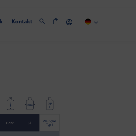
k
Kontakt
Typ
mm
mm
I
Weißglas
Höhe
Ø
Typ I