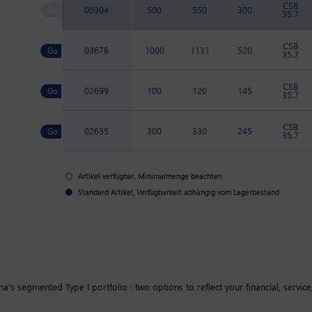
CSB
00304
500
550
300
35.7
CSB
03678
1000
1131
520
35.7
CSB
02699
100
120
145
35.7
CSB
02655
300
330
245
35.7
Artikel verfügbar, Minimalmenge beachten
Standard Artikel, Verfügbarkeit abhängig vom Lagerbestand
’s segmented Type I portfolio : two options to reflect your financial, service