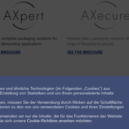
e complete packaging solutions for
Reliable glass packaging solutions at
 demanding applications
edge of flexibility & security
E BROCHURE
SEE THE BROCHURE
es und ähnliche Technologien (im Folgenden „Cookies“) aus
rstellung von Statistiken und um Ihnen personalisierte Inhalte
en, müssen Sie der Verwendung durch Klicken auf die Schaltfläche
tionen zu den von uns verwendeten Cookies und ihren Einstellungen
erwenden wir nur die Inhalte, die für das Funktionieren der Website
Allg. Verkaufsbedingungen
Datenschutzerklärung
Whistleblow
Sie sich unsere
Cookie-Richtlinie ansehen möchten
.
©SGD Pharma 2024