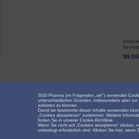
Exclusiv
the most
SEE TH
SGD Pharma (im Folgenden „wir“) verwendet Cooki
Bleiben Sie mit uns in Kontakt!
unterschiedlichen Gründen, insbesondere aber zur E
anbieten zu können.
Damit wir bestimmte dieser Inhalte verwenden könn
„Cookies akzeptieren“ zustimmen. Weitere Informa
finden Sie in unserer Cookie-Richtlinie.
Wenn Sie nicht auf „Cookies akzeptieren“ klicken, v
Kontakt
Impressum
unbedingt erforderlich sind. Klicken Sie hier, wenn 