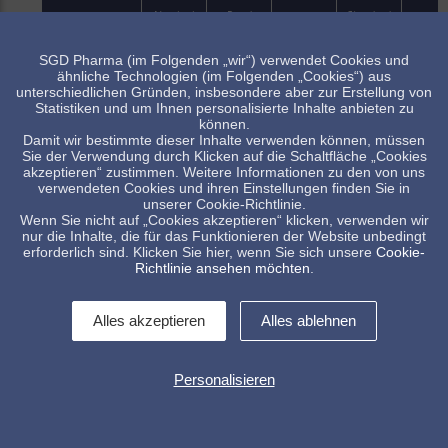
Nominal
Rand
Standard
Referenzen
Gewicht
Höhe
volumen
volumen
Mündung
SGD Pharma (im Folgenden „wir“) verwendet Cookies und
SC
ähnliche Technologien (im Folgenden „Cookies“) aus
52674
40
46
43
60
30
unterschiedlichen Gründen, insbesondere aber zur Erstellung von
Statistiken und um Ihnen personalisierte Inhalte anbieten zu
können.
SC
52687
80
88
80
81
Damit wir bestimmte dieser Inhalte verwenden können, müssen
30
Sie der Verwendung durch Klicken auf die Schaltfläche „Cookies
akzeptieren“ zustimmen. Weitere Informationen zu den von uns
verwendeten Cookies und ihren Einstellungen finden Sie in
Artikel verfügbar, Minimalmenge beachten
unserer Cookie-Richtlinie.
Wenn Sie nicht auf „Cookies akzeptieren“ klicken, verwenden wir
Standard Artikel, Verfügbarkeit abhängig vom Lagerbestand
nur die Inhalte, die für das Funktionieren der Website unbedingt
erforderlich sind. Klicken Sie hier, wenn Sie sich unsere
Cookie-
Richtlinie ansehen möchten
.
Alles akzeptieren
Alles ablehnen
Personalisieren
Kontakt
Impressum
Allg. Verkaufsbedingungen
Datenschutzerklärung
Whistleblowing
Cookies Kontrolle