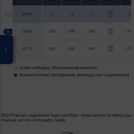
ISO
34554
6
7.8
11
38
20
ISO
20036
200
246
138
114.
20
ISO
52716
250
300
180
125.
20
Artikel verfügbar, Minimalmenge beachten
Standard Artikel, Verfügbarkeit abhängig vom Lagerbestand
SGD Pharma’s segmented Type I portfolio : three options to reflect your
financial, service, and quality needs.