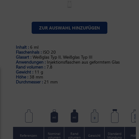
ZUR AUSWAHL HINZUFÜGEN
Inhalt :
6 ml
Flaschenhals :
ISO 20
Glasart :
Weißglas Typ II, Weißglas Typ III
Anwendungen :
Injektionsflaschen aus geformtem Glas
Rand volumen :
7.8
Gewicht :
11 g
Höhe :
38 mm
Durchmesser :
21 mm
mm
ml
ml
g
Nominal
Rand
Standard
Referenzen
Gewicht
Höhe
volumen
volumen
Mündung