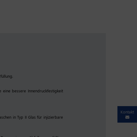
füllung.
e eine bessere Innendruckfestigkeit
Kontakt
chen in Typ II Glas für injizierbare