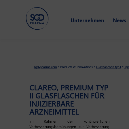
Skip
Unternehmen
News
to
main
content
»
»
»
sgd-pharma.com
Products & Innovations
Glasflaschen typ I
Inj
CLAREO, PREMIUM TYP
II GLASFLASCHEN FÜR
INJIZIERBARE
ARZNEIMITTEL
Im Rahmen der kontinuierlichen
Verbesserungsbemühungen zur Verbesserung