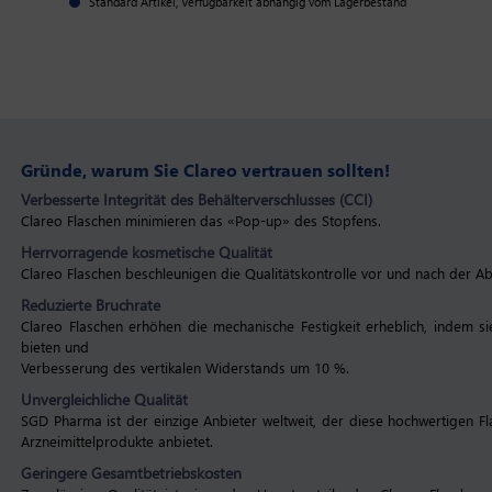
Standard Artikel, Verfügbarkeit abhängig vom Lagerbestand
Gründe, warum Sie Clareo vertrauen sollten!
Verbesserte Integrität des Behälterverschlusses (CCI)
Clareo Flaschen minimieren das «Pop-up» des Stopfens.
Herrvorragende kosmetische Qualität
Clareo Flaschen beschleunigen die Qualitätskontrolle vor und nach der Ab
Reduzierte Bruchrate
Clareo Flaschen erhöhen die mechanische Festigkeit erheblich, indem si
bieten und
Verbesserung des vertikalen Widerstands um 10 %.
Unvergleichliche Qualität
SGD Pharma ist der einzige Anbieter weltweit, der diese hochwertigen Flas
Arzneimittelprodukte anbietet.
Geringere Gesamtbetriebskosten