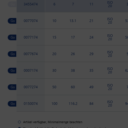
ISO
3455474
6
7
11
20
ISO
0077074
10
13.1
21
5
20
ISO
0077174
15
17
24
5
20
ISO
0077674
20
26
29
20
ISO
0007174
30
38
35
6
20
ISO
0077274
50
60
49
20
ISO
0150074
100
116.2
84
9
20
Artikel verfügbar, Minimalmenge beachten