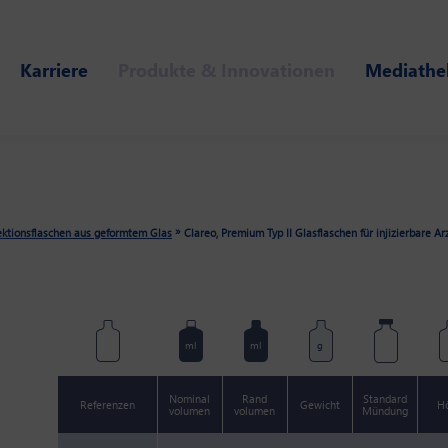
Karriere
Produkte & Innovationen
Mediathe
»
ektionsflaschen aus geformtem Glas
Clareo, Premium Typ II Glasflaschen für injizierbare Ar
ml
ml
g
Nominal
Rand
Standard
Referenzen
Gewicht
H
volumen
volumen
Mündung