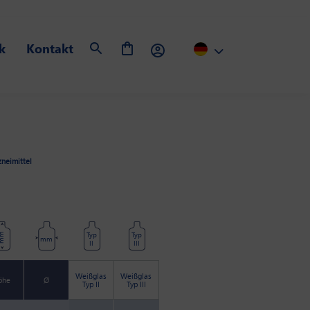
k
Kontakt
zneimittel
Typ
Typ
mm
mm
II
III
Weißglas
Weißglas
öhe
Ø
Typ II
Typ III