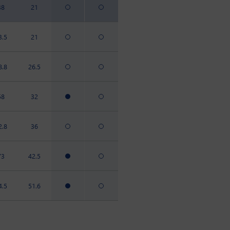
38
21
3.5
21
8.8
26.5
58
32
2.8
36
73
42.5
4.5
51.6