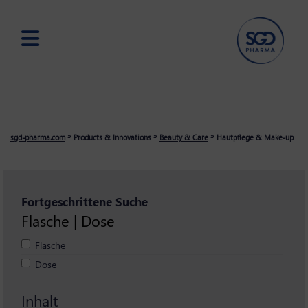
Skip
to
main
content
»
»
»
sgd-pharma.com
Products & Innovations
Beauty & Care
Hautpflege & Make-up
Fortgeschrittene Suche
Flasche | Dose
Flasche
Dose
Inhalt