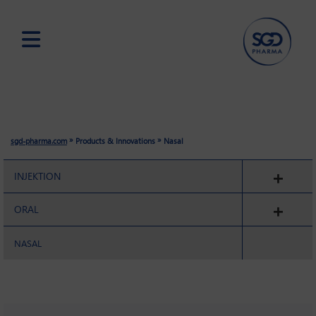
Skip
to
main
content
»
»
sgd-pharma.com
Products & Innovations
Nasal
INJEKTION
ORAL
NASAL