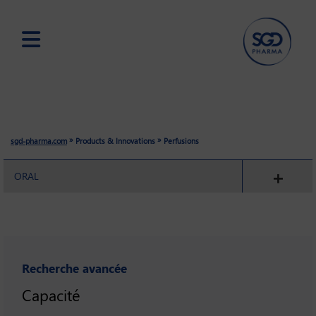
Skip
to
main
content
»
»
sgd-pharma.com
Products & Innovations
Perfusions
ORAL
Recherche avancée
Capacité