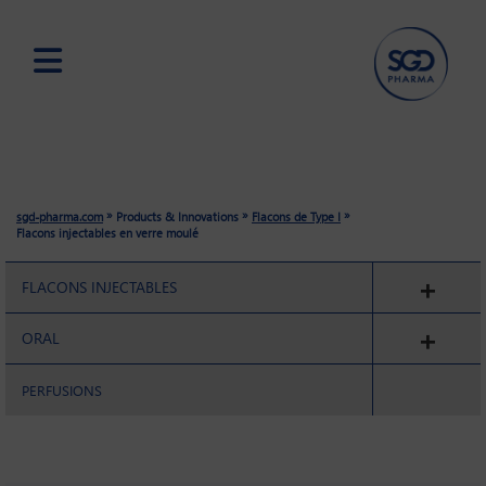
Skip
to
main
content
»
»
»
sgd-pharma.com
Products & Innovations
Flacons de Type I
Flacons injectables en verre moulé
FLACONS INJECTABLES
ORAL
PERFUSIONS