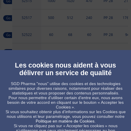
52515
1000
1020
470
PP 28
217
52517
500
512
240
PP 28
176.
52522
60
68
60
PP 28
94
52669
75
83
67
PP 28
95
Les cookies nous aident à vous
52728
45
52
49
PP 28
76
délivrer un service de qualité
SGD Pharma "nous" utilise des cookies et des technologies
89061
225
225
124
PP 28
135.
similaires pour diverses raisons, notamment pour réaliser des
statistiques et vous proposer des contenus personnalisés.
Pour nous permettre d’utiliser certain d’entre eux, nous avons
besoin de votre accord en cliquant sur le bouton « Accepter les
Produit sur commande, sous réserve de quantité minimum
Cookies ».
Produit standard, sous réserve des disponibilités de stock
Si vous souhaitez obtenir plus d’informations sur les Cookies que
nous utilisons et leur paramétrage, vous pouvez consulter notre
Politique en matière de Cookies
.
Si vous ne cliquez pas sur « Accepter les cookies » nous
n’utiliserons que ceux strictement nécessaires au bon