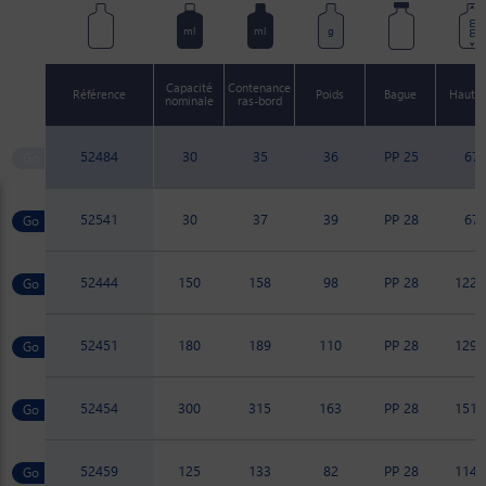
mm
ml
ml
g
Capacité
Contenance
Référence
Poids
Bague
Haute
nominale
ras-bord
52484
30
35
36
PP 25
67
52541
30
37
39
PP 28
67
52444
150
158
98
PP 28
122.
52451
180
189
110
PP 28
129.
52454
300
315
163
PP 28
151.
52459
125
133
82
PP 28
114.