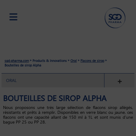
Skip
to
main
content
»
»
»
»
sgd-pharma.com
Products & Innovations
Oral
Flacons de sirop
Bouteilles de sirop Alpha
ORAL
BOUTEILLES DE SIROP ALPHA
Nous proposons une très large sélection de flacons sirop allégés,
résistants et prêts à remplir. Disponibles en verre blanc ou jaune, ces
flacons ont une capacité allant de 150 ml à 1L et sont munis d’une
bague PP 25 ou PP 28.