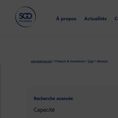
Skip
to
À propos
Actualités
C
main
content
»
»
»
sgd-pharma.com
Products & Innovations
Oral
Aérosols
Recherche avancée
Capacité