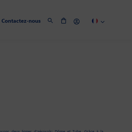
Contactez-nous
sons deux lignes d’aérosols: Dôme et Tube. Grâce à la