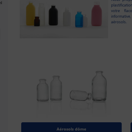
ml
plastificat
votre flac
informative
aérosols.
Aérosols dôme