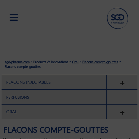
Skip
to
main
content
»
»
»
»
sgd-pharma.com
Products & Innovations
Oral
Flacons compte-gouttes
Flacons compte-gouttes
FLACONS INJECTABLES
PERFUSIONS
ORAL
FLACONS COMPTE-GOUTTES