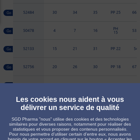
52484
30
34
35
PP 25
66.6
PH
50478
4
7
16
53.2
15
52133
15
21
31
PP 22
54
52756
20
26
30
PP 18
67.7
52766
20
26
29
PP 18
67.7
Les cookies nous aident à vous
52481
45
50.5
45
PP 25
76
délivrer un service de qualité
SGD Pharma "nous" utilise des cookies et des technologies
52480
60
65
57
PP 25
92.7
similaires pour diverses raisons, notamment pour réaliser des
statistiques et vous proposer des contenus personnalisés.
Pour nous permettre d’utiliser certain d’entre eux, nous avons
besoin de votre accord en cliquant sur le bouton « Accepter les