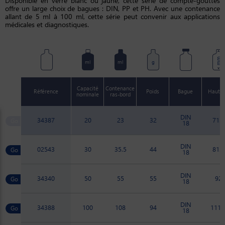
Disponible en verre blanc ou jaune, cette série de compte-gouttes
offre un large choix de bagues : DIN, PP et PH. Avec une contenance
allant de 5 ml à 100 ml, cette série peut convenir aux applications
médicales et diagnostiques.
mm
ml
ml
g
Capacité
Contenance
Référence
Poids
Bague
Haute
nominale
ras-bord
DIN
34387
20
23
32
71.5
18
DIN
02543
30
35.5
44
81.1
18
DIN
34340
50
55
55
92
18
DIN
34388
100
108
94
111.
18