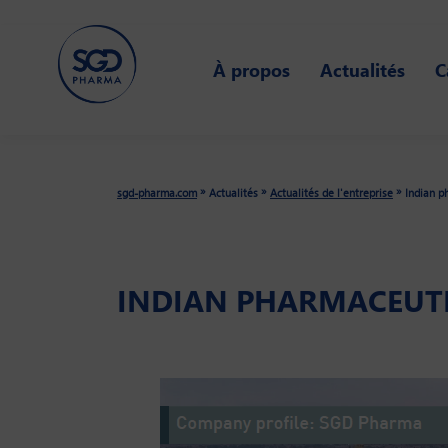
Skip
to
À propos
Actualités
C
main
content
»
»
»
sgd-pharma.com
Actualités
Actualités de l'entreprise
Indian p
INDIAN PHARMACEUT