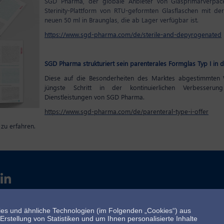
SGD Pharma, der globale Anbieter von Glasprimärverpack
Sterinity-Plattform von RTU-geformten Glasflaschen mit de
neuen 50 ml in Braunglas, die ab Lager verfügbar ist.
https://www.sgd-pharma.com/de/sterile-and-depyrogenated
SGD Pharma strukturiert sein parenterales Formglas Typ I in 
Diese auf die Besonderheiten des Marktes abgestimmten 
jüngste Schritt in der kontinuierlichen Verbesser
Dienstleistungen von SGD Pharma.
https://www.sgd-pharma.com/de/parenteral-type-i-offer
 zu erfahren.
es und ähnliche Technologien (im Folgenden „Cookies“) aus
rstellung von Statistiken und um Ihnen personalisierte Inhalte
Allg. Verkaufsbedingungen
Datenschutzerklärung
Whistleblow