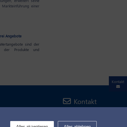
ungen, erweitert seine
r Markteinführung einer
drei Angebote
Wertangebote sind der
ung der Produkte und
Kontakt
Kontakt
ing
Cookies Kontrolle
Alles akzeptieren
Alles ablehnen