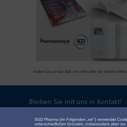
Klicken Sie auf das Bild, um mehr über die beiden Artikel
Bleiben Sie mit uns in Kontakt!
SGD Pharma (im Folgenden „wir“) verwendet Cooki
unterschiedlichen Gründen, insbesondere aber zur E
Kontakt
Impressum