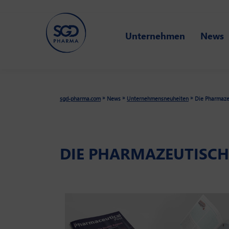
Skip
to
Unternehmen
News
main
content
»
»
»
sgd-pharma.com
News
Unternehmensneuheiten
Die Pharmaze
DIE PHARMAZEUTISCH