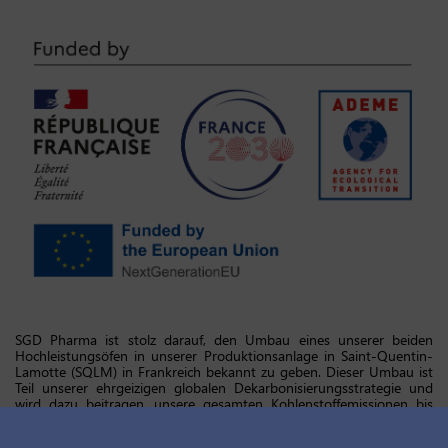
SGD Pharma ist stolz darauf, den Umbau eines unserer beiden
Hochleistungsöfen in unserer Produktionsanlage in Saint-Quentin-
Lamotte (SQLM) in Frankreich bekannt zu geben. Dieser Umbau ist
Teil unserer ehrgeizigen globalen Dekarbonisierungsstrategie und
wird dazu beitragen, unsere gesamten Kohlenstoffemissionen bis
2040 um zwei Drittel zu reduzieren.
Dieses Projekt, mit dem die CO2-Emissionen des SQLM um fast 20