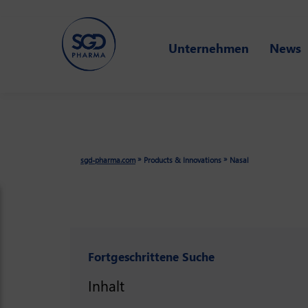
Skip
to
Unternehmen
News
main
content
»
»
sgd-pharma.com
Products & Innovations
Nasal
Fortgeschrittene Suche
Inhalt