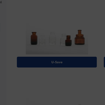
ml
U-Save